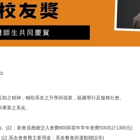
中
互助之精神，輔助系友之升學與就業，砥礪學行及服務社會。
系畢業之系友。
。(註：新會員應繳交入會費800與當年常年會費500共計1300元)
(註:系友會會費主要用途：系友餐會與運動聯誼等)