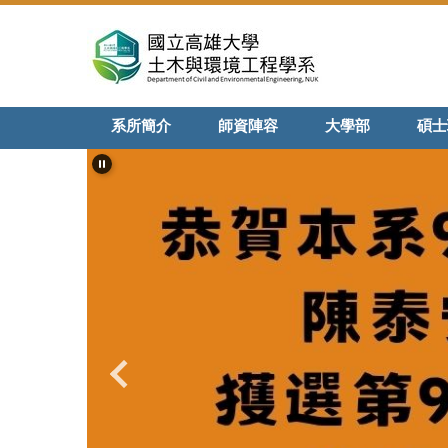
跳
到
主
要
內
系所簡介
師資陣容
大學部
碩士
容
區