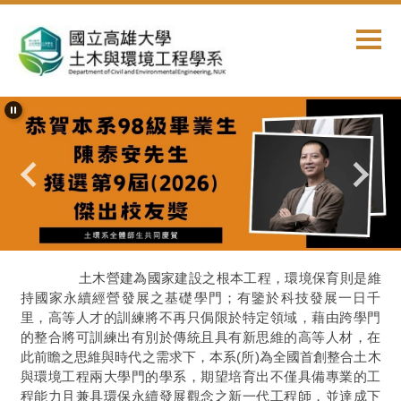
跳
到
主
要
內
容
區
首頁
系所簡介
設立宗旨
土木營建為國家建設之根本工程，環境保育則是維
持國家永續經營發展之基礎學門；有鑒於科技發展一日千
里，高等人才的訓練將不再只侷限於特定領域，藉由跨學門
的整合將可訓練出有別於傳統且具有新思維的高等人材，在
(
)
此前瞻之思維與時代之需求下，本系
所
為全國首創整合土木
與環境工程兩大學門的學系，期望培育出不僅具備專業的工
程能力且兼具環保永續發展觀念之新一代工程師，並達成下