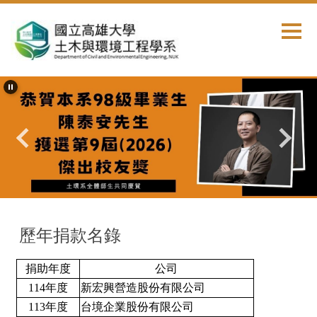
跳
到
主
要
內
容
區
首頁
嘉惠本系
歷年捐款名錄
捐助年度
公司
114年度
新宏興營造股份有限公司
113年度
台境企業股份有限公司