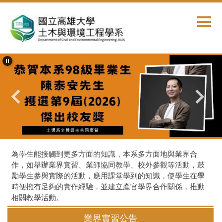
跳
到
主
要
內
容
區
首頁
拓展視野
業界實習
為學生能接觸到更多方面的知識，本系多方面地與業界合
作，如舉辦業界實習、業師協同教學、校外參觀等活動，鼓
勵學生參與實際的活動，應用課堂學到的知識，使學生在學
時便擁有足夠的實作經驗，並建立產官學界合作關係，推動
相關教學活動。
業界實習公告