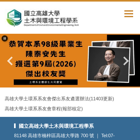
跳
到
主
要
內
容
區
首頁
系友會相關法規
高雄大學土環系系友會傑出系友遴選辦法(11403更新)
高雄大學土環系系友會章程(報部核定)
國立高雄大學土木與環境工程學系
81148 高雄市楠梓區高雄大學路 700 號 ｜ Tel:07-