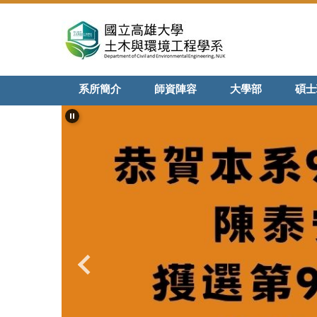
跳
到
主
要
內
系所簡介
師資陣容
大學部
碩士
容
區