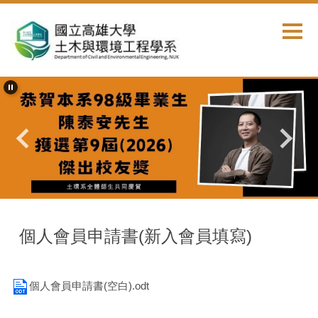
跳
到
主
要
內
容
區
首頁
系友會會員入會與查詢
個人會員申請書(新入會員填寫)
個人會員申請書(空白).odt