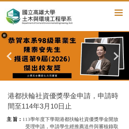
跳
到
主
要
內
容
區
首頁
獎學金公告
港都扶輪社資優獎學金申請，申請時
間至114年3月10日止
主 旨：
113學年度下學期港都扶輪社資優獎學金開放
受理申請，申請學生經推薦送件與審核錄取