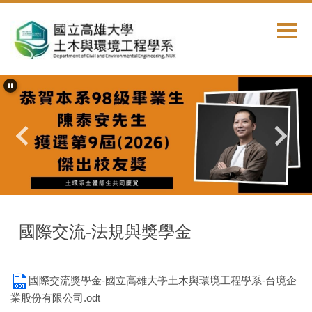
跳
到
主
要
內
容
區
首頁
國際交流
國際交流-法規與獎學金
國際交流獎學金-國立高雄大學土木與環境工程學系-台境企
業股份有限公司.odt