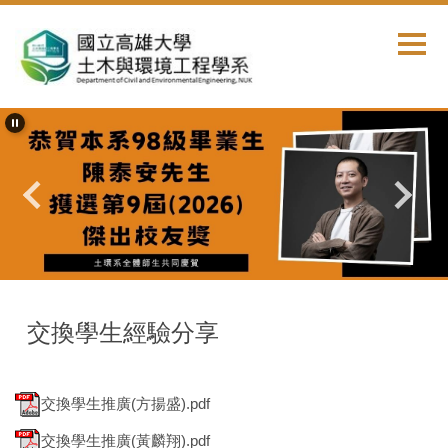
跳
到
主
要
內
容
區
首頁
國際交流
交換學生經驗分享
交換學生推廣(方揚盛).pdf
交換學生推廣(黃麟翔).pdf