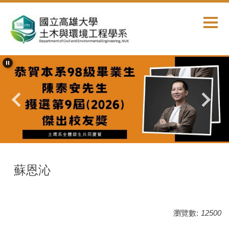
跳
到
主
要
內
容
區
首頁
師資陣容
環工組
蘇恩沁
瀏覽數:
12500