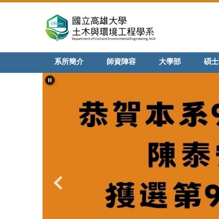
跳
到
主
要
內
系所簡介
師資陣容
大學部
碩士
容
區