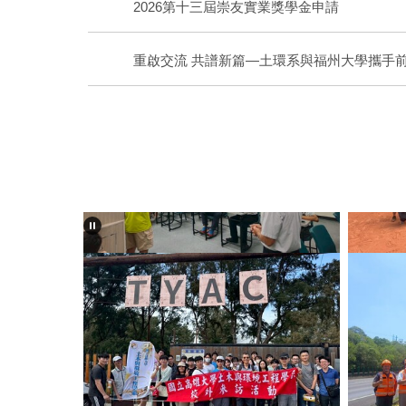
2026第十三屆崇友實業獎學金申請
重啟交流 共譜新篇—土環系與福州大學攜手