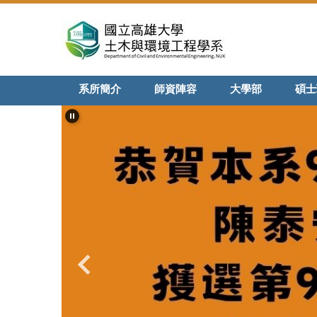
跳
到
主
要
內
系所簡介
師資陣容
大學部
碩士
容
區